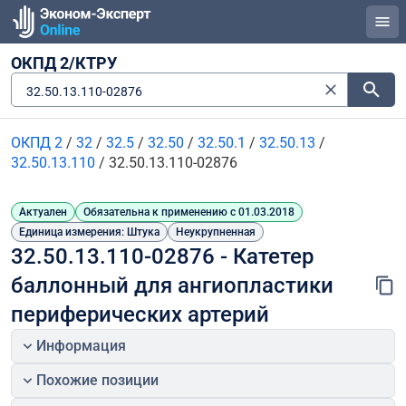
ОКПД 2/КТРУ
32.50.13.110-02876
ОКПД 2
/
32
/
32.5
/
32.50
/
32.50.1
/
32.50.13
/
32.50.13.110
/
32.50.13.110-02876
Актуален
Обязательна к применению с 01.03.2018
Единица измерения: Штука
Неукрупненная
32.50.13.110-02876 - Катетер 
баллонный для ангиопластики 
периферических артерий
Информация
Похожие позиции