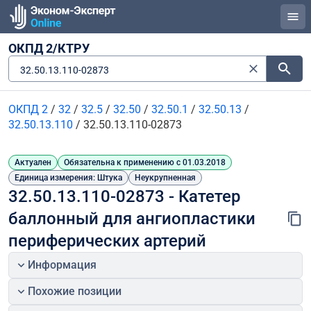
ОКПД 2/КТРУ
32.50.13.110-02873
ОКПД 2
/
32
/
32.5
/
32.50
/
32.50.1
/
32.50.13
/
32.50.13.110
/
32.50.13.110-02873
Актуален
Обязательна к применению с 01.03.2018
Единица измерения: Штука
Неукрупненная
32.50.13.110-02873 - Катетер 
баллонный для ангиопластики 
периферических артерий
Информация
Похожие позиции