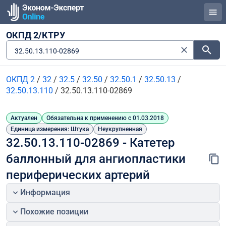
ОКПД 2/КТРУ
32.50.13.110-02869
ОКПД 2
/
32
/
32.5
/
32.50
/
32.50.1
/
32.50.13
/
32.50.13.110
/
32.50.13.110-02869
Актуален
Обязательна к применению с 01.03.2018
Единица измерения: Штука
Неукрупненная
32.50.13.110-02869 - Катетер 
баллонный для ангиопластики 
периферических артерий
Информация
Похожие позиции