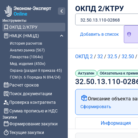
ОКПД 2/КТРУ
32.50.13.110-02868
Инструменты
ОКПД 2/КТРУ
Добавить в список
НМЦК (НМЦД)
История расчетов
Анализ рынка (567)
ОКПД 2
/
32
/
32.5
/
32.50
Лекарства (1064н)
Мед. изделия (450н)
Охрана (раздел II приказа 45)
Актуален
Обязательна к приме
ГСМ (п. 6 Порядка N 894/24)
32.50.13.110-028
Расчет сроков
Поиск документации
Описание объекта за
Проверка контрагента
Сформировать
Сумма прописью и НДС
Закупки
Информация
Формирование закупки
Текущие закупки