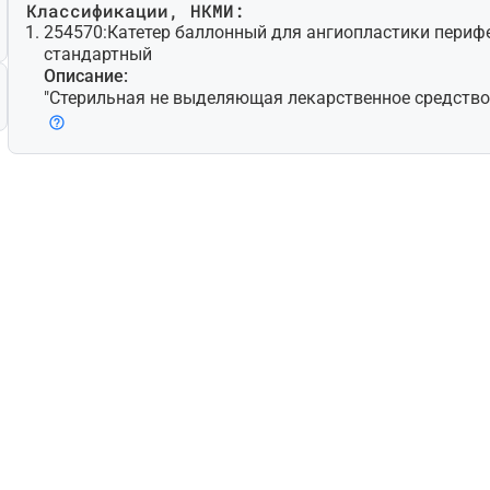
Классификации, НКМИ:
254570:
Катетер баллонный для ангиопластики перифе
стандартный
Описание:
"Стерильная не выделяющая лекарственное средство 
работанная для чрескожной транслюминальной ангио
елью расширения стенозированной периферической (т.
ной, не коронарной) артерии путем контролируемого
(баллонов) на дистальном конце; может также предн
мещения и расширения стента/стент-графта. Доступн
новки при помощи проводника с несколькими просве
ветные модели для быстрой замены. Некоторые мод
микрохирургические лезвия (атеротомы) для надреза
делие для одноразового использования."