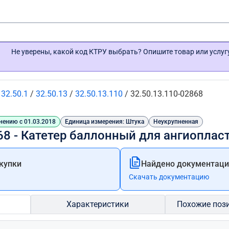
Не уверены, какой код КТРУ выбрать? Опишите товар или услу
/
32.50.1
/
32.50.13
/
32.50.13.110
/
32.50.13.110-02868
нению с 01.03.2018
Единица измерения: Штука
Неукрупненная
68 - Катетер баллонный для ангиоплас
купки
Найдено документации
Скачать документацию
Характеристики
Похожие поз