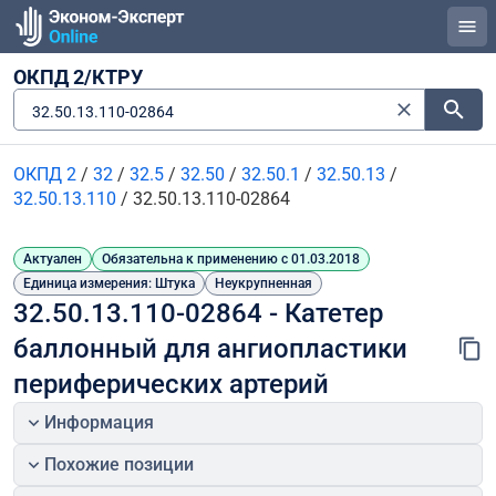
ОКПД 2/КТРУ
32.50.13.110-02864
ОКПД 2
/
32
/
32.5
/
32.50
/
32.50.1
/
32.50.13
/
32.50.13.110
/
32.50.13.110-02864
Актуален
Обязательна к применению с 01.03.2018
Единица измерения: Штука
Неукрупненная
32.50.13.110-02864 - Катетер 
баллонный для ангиопластики 
периферических артерий
Информация
Похожие позиции