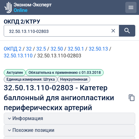
ОКПД 2/КТРУ
32.50.13.110-02803
ОКПД 2
/
32
/
32.5
/
32.50
/
32.50.1
/
32.50.13
/
32.50.13.110
/
32.50.13.110-02803
Актуален
Обязательна к применению с 01.03.2018
Единица измерения: Штука
Неукрупненная
32.50.13.110-02803 - Катетер 
баллонный для ангиопластики 
периферических артерий
Информация
Похожие позиции