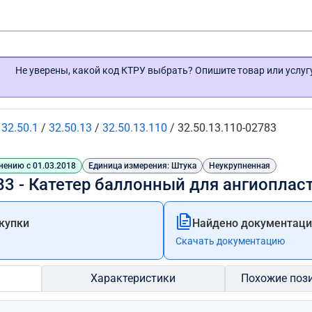
Не уверены, какой код КТРУ выбрать? Опишите товар или услу
/
32.50.1
/
32.50.13
/
32.50.13.110
/
32.50.13.110-02783
нению с 01.03.2018
Единица измерения: Штука
Неукрупненная
83 - Катетер баллонный для ангиоплас
купки
Найдено документации
Скачать документацию
Характеристики
Похожие поз