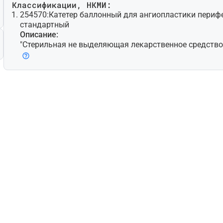
Классификации, НКМИ:
254570:
Катетер баллонный для ангиопластики перифе
стандартный
Описание:
"Стерильная не выделяющая лекарственное средство 
работанная для чрескожной транслюминальной ангио
елью расширения стенозированной периферической (т.
ной, не коронарной) артерии путем контролируемого
(баллонов) на дистальном конце; может также предн
мещения и расширения стента/стент-графта. Доступн
новки при помощи проводника с несколькими просве
ветные модели для быстрой замены. Некоторые мод
микрохирургические лезвия (атеротомы) для надреза
делие для одноразового использования."