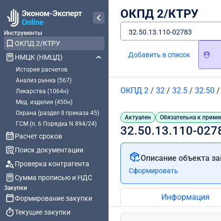
ОКПД 2/КТРУ
32.50.13.110-02783
Инструменты
ОКПД 2/КТРУ
Добавить в список
НМЦК (НМЦД)
История расчетов
Анализ рынка (567)
ОКПД 2
/
32
/
32.5
/
32.50
Лекарства (1064н)
Мед. изделия (450н)
Охрана (раздел II приказа 45)
Актуален
Обязательна к приме
ГСМ (п. 6 Порядка N 894/24)
32.50.13.110-027
Расчет сроков
Поиск документации
Описание объекта за
Проверка контрагента
Сформировать
Сумма прописью и НДС
Закупки
Информация
Формирование закупки
Текущие закупки