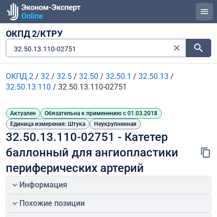
ОКПД 2/КТРУ
32.50.13.110-02751
ОКПД 2
/
32
/
32.5
/
32.50
/
32.50.1
/
32.50.13
/
32.50.13.110
/
32.50.13.110-02751
Актуален
Обязательна к применению с 01.03.2018
Единица измерения: Штука
Неукрупненная
32.50.13.110-02751 - Катетер 
баллонный для ангиопластики 
периферических артерий
Информация
Похожие позиции