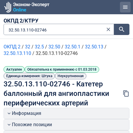
ОКПД 2/КТРУ
32.50.13.110-02746
ОКПД 2
/
32
/
32.5
/
32.50
/
32.50.1
/
32.50.13
/
32.50.13.110
/
32.50.13.110-02746
Актуален
Обязательна к применению с 01.03.2018
Единица измерения: Штука
Неукрупненная
32.50.13.110-02746 - Катетер 
баллонный для ангиопластики 
периферических артерий
Информация
Похожие позиции