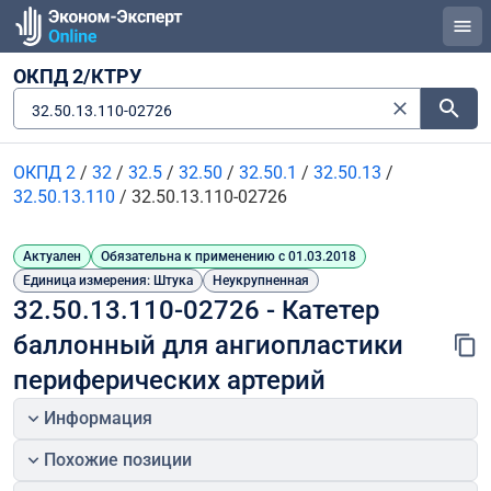
ОКПД 2/КТРУ
32.50.13.110-02726
ОКПД 2
/
32
/
32.5
/
32.50
/
32.50.1
/
32.50.13
/
32.50.13.110
/
32.50.13.110-02726
Актуален
Обязательна к применению с 01.03.2018
Единица измерения: Штука
Неукрупненная
32.50.13.110-02726 - Катетер 
баллонный для ангиопластики 
периферических артерий
Информация
Похожие позиции