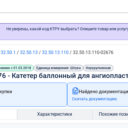
Не уверены, какой код КТРУ выбрать? Опишите товар или услу
/
32.50.1
/
32.50.13
/
32.50.13.110
/
32.50.13.110-02676
нению с 01.03.2018
Единица измерения: Штука
Неукрупненная
76 - Катетер баллонный для ангиоплас
купки
Найдено документации
Скачать документацию
Характеристики
Похожие поз