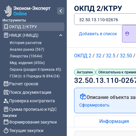
ОКПД 2/КТРУ
32.50.13.110-02676
Инструменты
ОКПД 2/КТРУ
Добавить в список
НМЦК (НМЦД)
История расчетов
Анализ рынка (567)
ОКПД 2
/
32
/
32.5
/
32.50
Лекарства (1064н)
Мед. изделия (450н)
Охрана (раздел II приказа 45)
Актуален
Обязательна к приме
ГСМ (п. 6 Порядка N 894/24)
32.50.13.110-026
Расчет сроков
Поиск документации
Описание объекта за
Проверка контрагента
Сформировать
Сумма прописью и НДС
Закупки
Информация
Формирование закупки
Текущие закупки