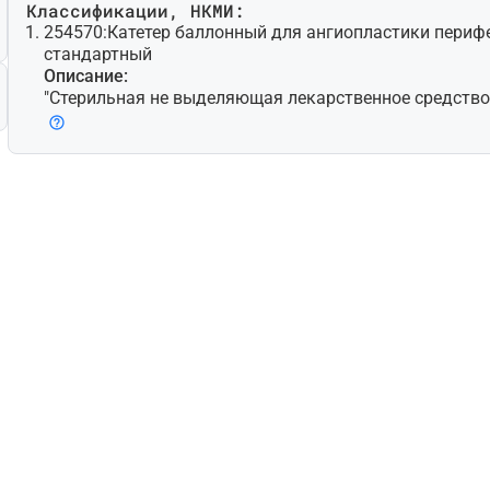
Классификации, НКМИ:
254570:
Катетер баллонный для ангиопластики перифе
стандартный
Описание:
"Стерильная не выделяющая лекарственное средство 
работанная для чрескожной транслюминальной ангио
елью расширения стенозированной периферической (т.
ной, не коронарной) артерии путем контролируемого
(баллонов) на дистальном конце; может также предн
мещения и расширения стента/стент-графта. Доступн
новки при помощи проводника с несколькими просве
ветные модели для быстрой замены. Некоторые мод
микрохирургические лезвия (атеротомы) для надреза
делие для одноразового использования."