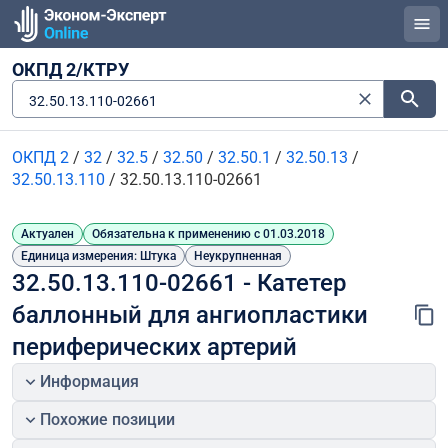
ОКПД 2/КТРУ
32.50.13.110-02661
ОКПД 2
/
32
/
32.5
/
32.50
/
32.50.1
/
32.50.13
/
32.50.13.110
/
32.50.13.110-02661
Актуален
Обязательна к применению с 01.03.2018
Единица измерения: Штука
Неукрупненная
32.50.13.110-02661 - Катетер 
баллонный для ангиопластики 
периферических артерий
Информация
Похожие позиции