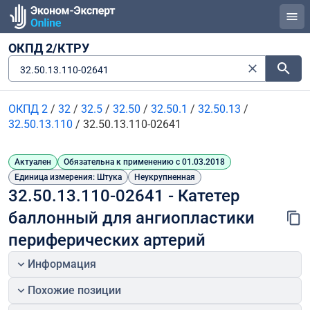
ОКПД 2/КТРУ
32.50.13.110-02641
ОКПД 2
/
32
/
32.5
/
32.50
/
32.50.1
/
32.50.13
/
32.50.13.110
/
32.50.13.110-02641
Актуален
Обязательна к применению с 01.03.2018
Единица измерения: Штука
Неукрупненная
32.50.13.110-02641 - Катетер 
баллонный для ангиопластики 
периферических артерий
Информация
Похожие позиции