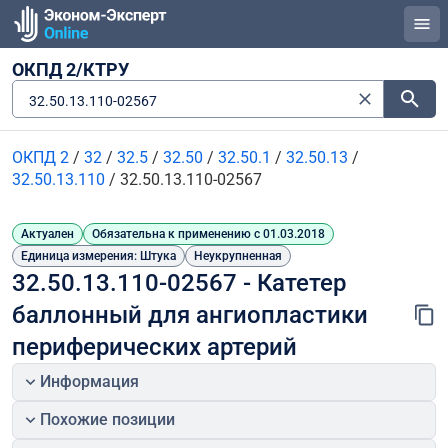
ОКПД 2/КТРУ
32.50.13.110-02567
ОКПД 2
/
32
/
32.5
/
32.50
/
32.50.1
/
32.50.13
/
32.50.13.110
/
32.50.13.110-02567
Актуален
Обязательна к применению с 01.03.2018
Единица измерения: Штука
Неукрупненная
32.50.13.110-02567 - Катетер 
баллонный для ангиопластики 
периферических артерий
Информация
Похожие позиции