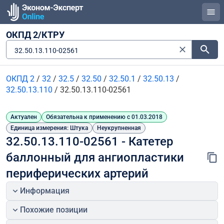
ОКПД 2/КТРУ
32.50.13.110-02561
ОКПД 2
/
32
/
32.5
/
32.50
/
32.50.1
/
32.50.13
/
32.50.13.110
/
32.50.13.110-02561
Актуален
Обязательна к применению с 01.03.2018
Единица измерения: Штука
Неукрупненная
32.50.13.110-02561 - Катетер 
баллонный для ангиопластики 
периферических артерий
Информация
Похожие позиции