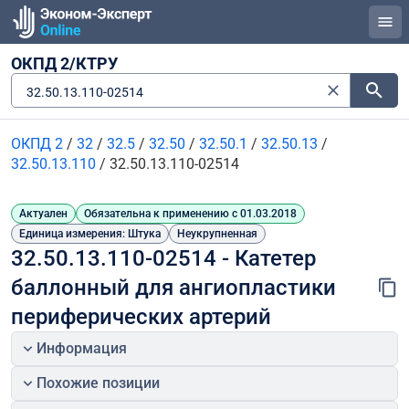
ОКПД 2/КТРУ
32.50.13.110-02514
ОКПД 2
/
32
/
32.5
/
32.50
/
32.50.1
/
32.50.13
/
32.50.13.110
/
32.50.13.110-02514
Актуален
Обязательна к применению с 01.03.2018
Единица измерения: Штука
Неукрупненная
32.50.13.110-02514 - Катетер 
баллонный для ангиопластики 
периферических артерий
Информация
Похожие позиции