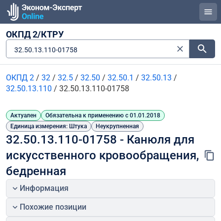
ОКПД 2/КТРУ
32.50.13.110-01758
ОКПД 2
/
32
/
32.5
/
32.50
/
32.50.1
/
32.50.13
/
32.50.13.110
/
32.50.13.110-01758
Актуален
Обязательна к применению с 01.01.2018
Единица измерения: Штука
Неукрупненная
32.50.13.110-01758 - Канюля для 
искусственного кровообращения, 
бедренная
Информация
Похожие позиции