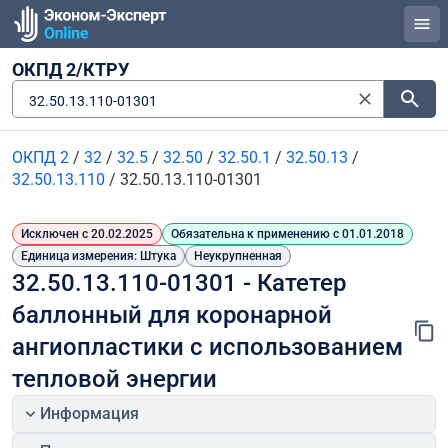
ОКПД 2/КТРУ
32.50.13.110-01301
ОКПД 2
/
32
/
32.5
/
32.50
/
32.50.1
/
32.50.13
/
32.50.13.110
/
32.50.13.110-01301
Исключен с 20.02.2025
Обязательна к применению с 01.01.2018
Единица измерения: Штука
Неукрупненная
32.50.13.110-01301 - Катетер 
баллонный для коронарной 
ангиопластики с использованием 
тепловой энергии
Информация