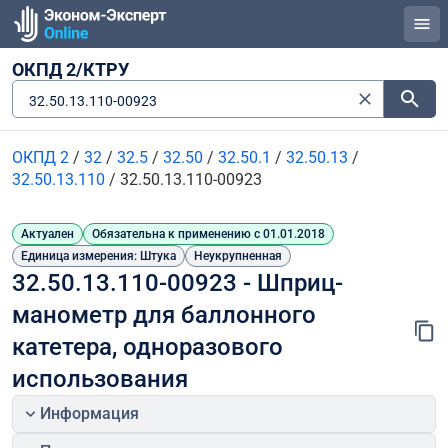
ОКПД 2/КТРУ
32.50.13.110-00923
ОКПД 2
/
32
/
32.5
/
32.50
/
32.50.1
/
32.50.13
/
32.50.13.110
/
32.50.13.110-00923
Актуален
Обязательна к применению с 01.01.2018
Единица измерения: Штука
Неукрупненная
32.50.13.110-00923 - Шприц-
манометр для баллонного 
катетера, одноразового 
использования
Информация