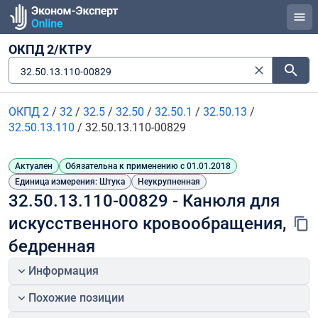
ОКПД 2/КТРУ
32.50.13.110-00829
ОКПД 2
/
32
/
32.5
/
32.50
/
32.50.1
/
32.50.13
/
32.50.13.110
/
32.50.13.110-00829
Актуален
Обязательна к применению с 01.01.2018
Единица измерения: Штука
Неукрупненная
32.50.13.110-00829 - Канюля для 
искусственного кровообращения, 
бедренная
Информация
Похожие позиции