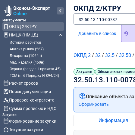
ОКПД 2/КТРУ
32.50.13.110-00787
Инструменты
ОКПД 2/КТРУ
Добавить в список
НМЦК (НМЦД)
История расчетов
Анализ рынка (567)
ОКПД 2
/
32
/
32.5
/
32.50
Лекарства (1064н)
Мед. изделия (450н)
Охрана (раздел II приказа 45)
Актуален
Обязательна к приме
ГСМ (п. 6 Порядка N 894/24)
32.50.13.110-007
Расчет сроков
Поиск документации
Описание объекта за
Проверка контрагента
Сформировать
Сумма прописью и НДС
Закупки
Информация
Формирование закупки
Текущие закупки