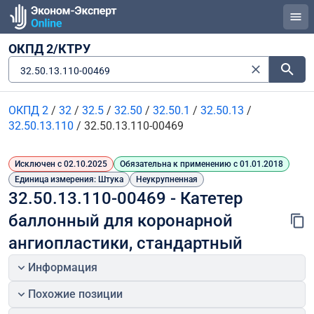
ОКПД 2/КТРУ
32.50.13.110-00469
ОКПД 2
/
32
/
32.5
/
32.50
/
32.50.1
/
32.50.13
/
32.50.13.110
/
32.50.13.110-00469
Исключен с 02.10.2025
Обязательна к применению с 01.01.2018
Единица измерения: Штука
Неукрупненная
32.50.13.110-00469 - Катетер 
баллонный для коронарной 
ангиопластики, стандартный
Информация
Похожие позиции