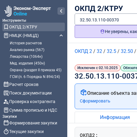
ОКПД 2/КТРУ
32.50.13.110-00370
Инструменты
ОКПД 2/КТРУ
Не уверены, ка
НМЦК (НМЦД)
История расчетов
Анализ рынка (567)
ОКПД 2
/
32
/
32.5
/
32.50
Лекарства (1064н)
Мед. изделия (450н)
Исключен с 02.10.2025
Обязате
Охрана (раздел II приказа 45)
32.50.13.110-003
ГСМ (п. 6 Порядка N 894/24)
Расчет сроков
Описание объекта за
Поиск документации
Сформировать
Проверка контрагента
Сумма прописью и НДС
Закупки
Информация
Формирование закупки
Текущие закупки
ОКПД2: