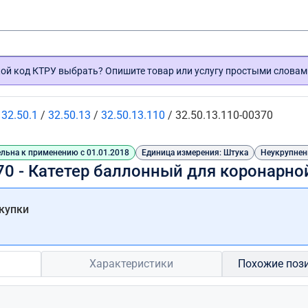
кой код КТРУ выбрать? Опишите товар или услугу простыми словам
/
32.50.1
/
32.50.13
/
32.50.13.110
/
32.50.13.110-00370
льна к применению с 01.01.2018
Единица измерения: Штука
Неукрупнен
70 - Катетер баллонный для коронарно
купки
Характеристики
Похожие поз