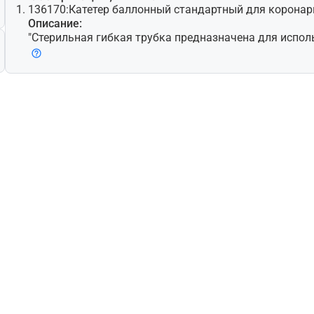
136170:
Катетер баллонный стандартный для коронар
Описание:
"Стерильная гибкая трубка предназначена для испол
ной транслюминальной коронарной ангиопластике (
ия стенозирующей коронарной артерии путем контро
ия эластичного баллона(ов) на ее дистальном конце. 
оступна как: 1) изделие для доставки по проводнику,
ной или тройной просвет, один для проводника и один
или двухбаллоного раздувания; 2)изделие для быстр
просветом. Она доступна в различных размерах для 
уженных или непроходимых коронарных артерий или 
может быть предназначена для предварительной ил
тации стента, расширяющегося с помощью баллона, 
иях. Устройство одноразового использования."