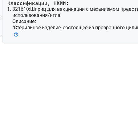
Классификации, НКМИ:
321610:
Шприц для вакцинации с механизмом предот
использования/игла
Описание:
"Стерильное изделие, состоящее из прозрачного цили
строенным механизмом предотвращения повторного 
дистальном конце изделия расположена фиксированн
редназначено для использования с целью восстанов
цин и предотвращения инфекций. Механизм предотв
использования автоматически блокирует поршень, н
жды нажали, в результате чего на него невозможно б
(например, из-за зазубрин, крючка или выступа на по
илиндре) или он может разрушать шприц после полн
я, что препятсвует повторному использования издели
одноразового использования."