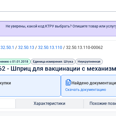
Не уверены, какой код КТРУ выбрать? Опишите товар или услу
/
32.50.1
/
32.50.13
/
32.50.13.110
/
32.50.13.110-00062
нению с 01.01.2018
Единица измерения: Штука
Неукрупненная
062 - Шприц для вакцинации с механи
купки
Найдено документации
Скачать документацию
Характеристики
Похожие поз