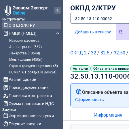
ОКПД 2/КТРУ
32.50.13.110-00062
Инструменты
ОКПД 2/КТРУ
Добавить в список
НМЦК (НМЦД)
История расчетов
Анализ рынка (567)
ОКПД 2
/
32
/
32.5
/
32.50
Лекарства (1064н)
Мед. изделия (450н)
Охрана (раздел II приказа 45)
Актуален
Обязательна к приме
ГСМ (п. 6 Порядка N 894/24)
32.50.13.110-00
Расчет сроков
Поиск документации
Описание объекта за
Проверка контрагента
Сформировать
Сумма прописью и НДС
Закупки
Информация
Формирование закупки
Текущие закупки