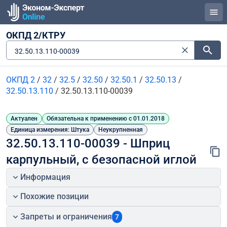
ОКПД 2/КТРУ
32.50.13.110-00039
ОКПД 2
/
32
/
32.5
/
32.50
/
32.50.1
/
32.50.13
/
32.50.13.110
/
32.50.13.110-00039
Актуален
Обязательна к применению с 01.01.2018
Единица измерения: Штука
Неукрупненная
32.50.13.110-00039 - Шприц 
карпульный, с безопасной иглой
Информация
Похожие позиции
Запреты и ограничения
7