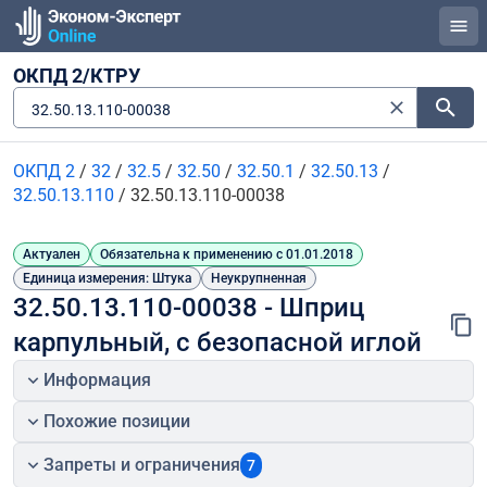
ОКПД 2/КТРУ
32.50.13.110-00038
ОКПД 2
/
32
/
32.5
/
32.50
/
32.50.1
/
32.50.13
/
32.50.13.110
/
32.50.13.110-00038
Актуален
Обязательна к применению с 01.01.2018
Единица измерения: Штука
Неукрупненная
32.50.13.110-00038 - Шприц 
карпульный, с безопасной иглой
Информация
Похожие позиции
Запреты и ограничения
7