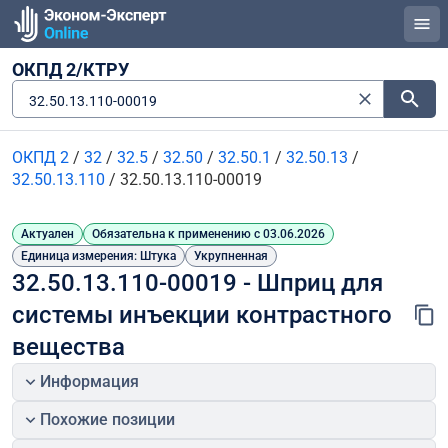
ОКПД 2/КТРУ
32.50.13.110-00019
ОКПД 2
/
32
/
32.5
/
32.50
/
32.50.1
/
32.50.13
/
32.50.13.110
/
32.50.13.110-00019
Актуален
Обязательна к применению с 03.06.2026
Единица измерения: Штука
Укрупненная
32.50.13.110-00019 - Шприц для 
системы инъекции контрастного 
вещества
Информация
Похожие позиции