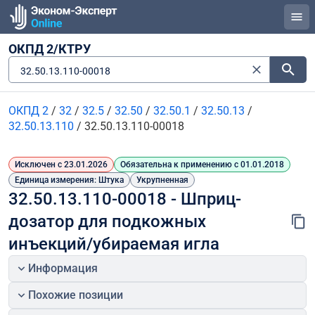
ОКПД 2/КТРУ
32.50.13.110-00018
ОКПД 2
/
32
/
32.5
/
32.50
/
32.50.1
/
32.50.13
/
32.50.13.110
/
32.50.13.110-00018
Исключен с 23.01.2026
Обязательна к применению с 01.01.2018
Единица измерения: Штука
Укрупненная
32.50.13.110-00018 - Шприц-
дозатор для подкожных 
инъекций/убираемая игла
Информация
Похожие позиции